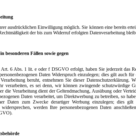
eitung
rer ausdrücklichen Einwilligung möglich. Sie können eine bereits erteil
 Rechtmäßigkeit der bis zum Widerruf erfolgten Datenverarbeitung blei
in besonderen Fällen sowie gegen
rt. 6 Abs. 1 lit. e oder f DSGVO erfolgt, haben Sie jederzeit das Re
 personenbezogenen Daten Widerspruch einzulegen; dies gilt auch für 
 Verarbeitung beruht, entnehmen Sie dieser Datenschutzerklärung. 
r verarbeiten, es sei denn, wir können zwingende schutzwürdige Gr
oder die Verarbeitung dient der Geltendmachung, Ausübung oder Verte
zogenen Daten verarbeitet, um Direktwerbung zu betreiben, so haben 
ener Daten zum Zwecke derartiger Werbung einzulegen; dies gilt a
e widersprechen, werden Ihre personenbezogenen Daten anschließ
SGVO).
tsbehörde