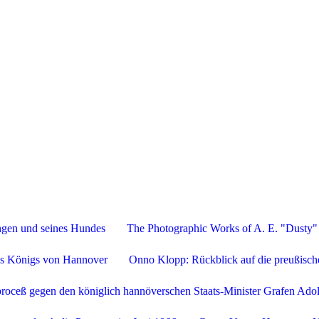
Stefan Ottermanns
ngen und seines Hundes
The Photographic Works of A. E. "Dusty" 
es Königs von Hannover
Onno Klopp: Rückblick auf die preußisc
roceß gegen den königlich hannöverschen Staats-Minister Grafen Ado