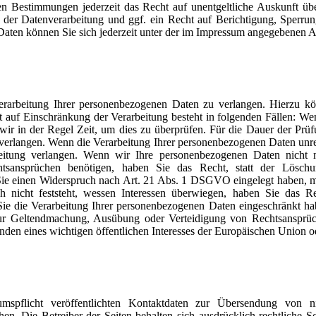
n Bestimmungen jederzeit das Recht auf unentgeltliche Auskunft üb
er Datenverarbeitung und ggf. ein Recht auf Berichtigung, Sperrun
ten können Sie sich jederzeit unter der im Impressum angegebenen A
rarbeitung Ihrer personenbezogenen Daten zu verlangen. Hierzu kö
uf Einschränkung der Verarbeitung besteht in folgenden Fällen: Wenn 
wir in der Regel Zeit, um dies zu überprüfen. Für die Dauer der Prü
verlangen. Wenn die Verarbeitung Ihrer personenbezogenen Daten unrec
itung verlangen. Wenn wir Ihre personenbezogenen Daten nicht 
sansprüchen benötigen, haben Sie das Recht, statt der Löschu
ie einen Widerspruch nach Art. 21 Abs. 1 DSGVO eingelegt haben, 
nicht feststeht, wessen Interessen überwiegen, haben Sie das Re
e die Verarbeitung Ihrer personenbezogenen Daten eingeschränkt hab
zur Geltendmachung, Ausübung oder Verteidigung von Rechtsansprü
ünden eines wichtigen öffentlichen Interesses der Europäischen Union od
flicht veröffentlichten Kontaktdaten zur Übersendung von ni
hen. Die Betreiber der Seiten behalten sich ausdrücklich rechtliche 