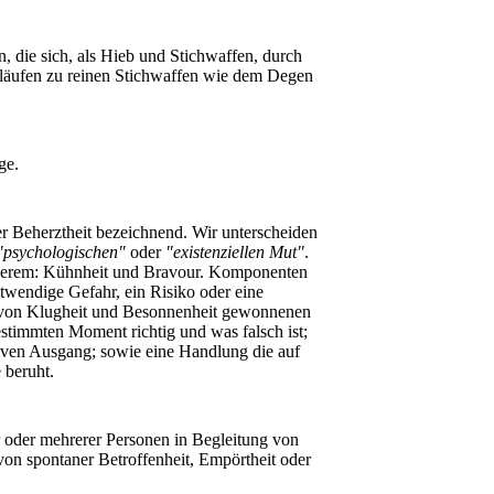
 die sich, als Hieb und Stichwaffen, durch
äufen zu reinen Stichwaffen wie dem Degen
ge.
r Beherztheit bezeichnend. Wir unterscheiden
psychologischen"
oder
"existenziellen Mut"
.
nderem: Kühnheit und Bravour. Komponenten
otwendige Gefahr, ein Risiko oder eine
r von Klugheit und Besonnenheit gewonnenen
stimmten Moment richtig und was falsch ist;
tiven Ausgang; sowie eine Handlung die auf
 beruht.
r oder mehrerer Personen in Begleitung von
von spontaner Betroffenheit, Empörtheit oder