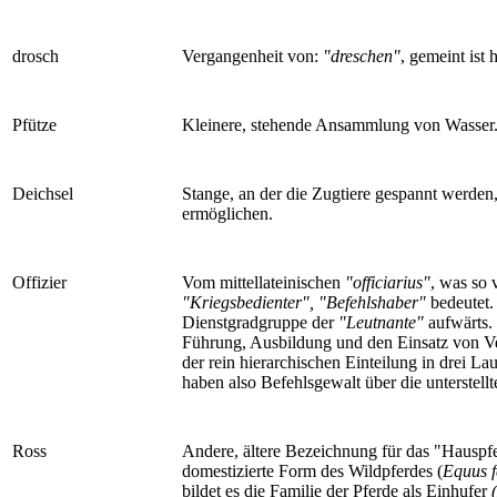
drosch
Vergangenheit von:
"dreschen"
, gemeint ist 
Pfütze
Kleinere, stehende Ansammlung von Wasser
Deichsel
Stange, an der die Zugtiere gespannt werde
ermöglichen.
Offizier
Vom mittellateinischen
"officiarius"
, was so 
"Kriegsbedienter", "Befehlshaber"
bedeutet.
Dienstgradgruppe der
"Leutnante"
aufwärts. 
Führung, Ausbildung und den Einsatz von V
der rein hierarchischen Einteilung in drei La
haben also Befehlsgewalt über die unterstell
Ross
Andere, ältere Bezeichnung für das "Hauspf
domestizierte Form des Wildpferdes (
Equus f
bildet es die Familie der Pferde als Einhufer
(