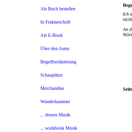
Begr
Als Buch bestellen
Ich 
nich
In Frakturschrift
An d
Wört
Als E-Book
Über den Autor
Begriffserläuterung
Schauplätze
Merchandise
Seit
Wunderkammer
... dessen Musik
... workbook Musik