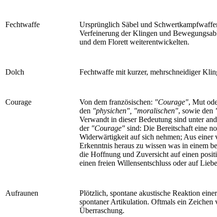
Fechtwaffe
Ursprünglich Säbel und Schwertkampfwaffen,
Verfeinerung der Klingen und Bewegungsabl
und dem Florett weiterentwickelten.
Dolch
Fechtwaffe mit kurzer, mehrschneidiger Klin
Courage
Von dem französischen:
"Courage"
, Mut ode
den
"physichen", "moralischen"
, sowie den
"
Verwandt in dieser Bedeutung sind unter a
der
"Courage"
sind: Die Bereitschaft eine n
Widerwärtigkeit auf sich nehmen; Aus eine
Erkenntnis heraus zu wissen was in einem be
die Hoffnung und Zuversicht auf einen posi
einen freien Willensentschluss oder auf Liebe
Aufraunen
Plötzlich, spontane akustische Reaktion eine
spontaner Artikulation. Oftmals ein Zeichen 
Überraschung.