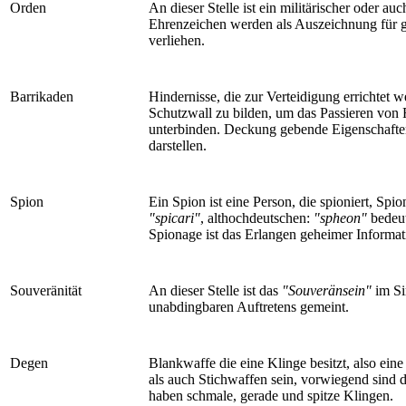
Orden
An dieser Stelle ist ein militärischer oder au
Ehrenzeichen werden als Auszeichnung für ge
verliehen.
Barrikaden
Hindernisse, die zur Verteidigung errichtet
Schutzwall zu bilden, um das Passieren von
unterbinden. Deckung gebende Eigenschaften
darstellen.
Spion
Ein Spion ist eine Person, die spioniert, Spi
"spicari"
, althochdeutschen:
"spheon"
bedeut
Spionage ist das Erlangen geheimer Informa
Souveränität
An dieser Stelle ist das
"Souveränsein"
im Si
unabdingbaren Auftretens gemeint.
Degen
Blankwaffe die eine Klinge besitzt, also ei
als auch Stichwaffen sein, vorwiegend sind d
haben schmale, gerade und spitze Klingen.