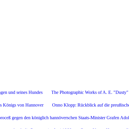
Stefan Ottermanns
ngen und seines Hundes
The Photographic Works of A. E. "Dusty" 
es Königs von Hannover
Onno Klopp: Rückblick auf die preußisc
roceß gegen den königlich hannöverschen Staats-Minister Grafen Ado