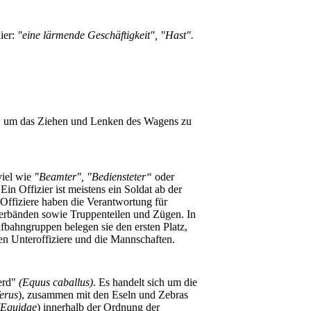
hier:
"eine lärmende Geschäftigkeit", "Hast".
.
n, um das Ziehen und Lenken des Wagens zu
viel wie
"Beamter", "Bediensteter“
oder
 Ein Offizier ist meistens ein Soldat ab der
Offiziere haben die Verantwortung für
erbänden sowie Truppenteilen und Zügen. In
ufbahngruppen belegen sie den ersten Platz,
ten Unteroffiziere und die Mannschaften.
erd"
(Equus caballus)
. Es handelt sich um die
erus
), zusammen mit den Eseln und Zebras
Equidae
) innerhalb der Ordnung der