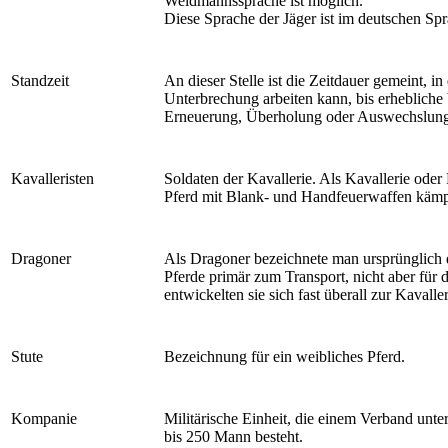
Weidmannssprache ist möglich.
Diese Sprache der Jäger ist im deutschen Sp
Standzeit
An dieser Stelle ist die Zeitdauer gemeint, 
Unterbrechung arbeiten kann, bis erhebliche 
Erneuerung, Überholung oder Auswechslung 
Kavalleristen
Soldaten der Kavallerie. Als Kavallerie oder
Pferd mit Blank- und Handfeuerwaffen kämpf
Dragoner
Als Dragoner bezeichnete man ursprünglich den
Pferde primär zum Transport, nicht aber für
entwickelten sie sich fast überall zur Kavaller
Stute
Bezeichnung für ein weibliches Pferd.
Kompanie
Militärische Einheit, die einem Verband unte
bis 250 Mann besteht.